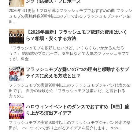
ング！結婚式・プロポーズ
2026年8月更新！プロが選ぶフラッシュモブでおすすめの曲 フラッシ
ュモブの実施件数900件以上のプロであるフラッシュモブジャパン柴
田...
【2026年最新】フラッシュモブ依頼の費用はいく
ら？相場・安くする方法
「フラッシュモブを依頼したいけど、いくらくらいかかるんだろ
う？」 結婚式やプロポーズ、誕生日などで人気のフラッシュモブで
すが、料金...
フラッシュモブが嫌いの7つの理由と感動するサプ
ライズに変える方法とは？
フラッシュモブの実績900件以上のフラッシュモブジャパン代表の柴
田です。 自身の経験から「フラッシュモブは嫌いだ」と言われる
方々の...
ハロウィンイベントのダンスでおすすめ【9曲】盛
り上がる演出アイデア
フラッシュモブの実績900件以上のフラッシュモブジャパン砕氷の柴
田が。 ハロウィンで盛り上がるアイデアを紹介します。 &nb...