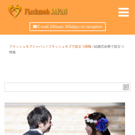
E-mail 24hours 365days on reception
フラッシュモブジャパン
/
フラッシュモブで役立つ情報
/
結婚式余興で役立つ
情報