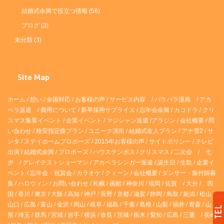
結婚式余興で役立つ情報
(56)
ブログ
(3)
未分類
(3)
Site Map
ホーム
/
想い
/
全国対応
/
お客様の声
/
サービス内容
/
パラパラ漫画
/
アカ
ペラ派遣 /
費用について
/
新卒採用サプライズ
/
忘年会余興
/
カコドラ
/
クリ
スマス集客イベント
/
企業イベント
/
マジシャン派遣
/
アラジン
/
会社概要
/
問
い合わせ
/
格安指定曲プラン
/
ユニーク演出
/
結婚式友人プラン
/
アナ雪2
/
サ
ンタ
/
ステイホームプロポーズ
/
2015年お客様の声
/
サイトポリシー
/
テレビ
出演
/
結婚式余興
/
プロポーズ
/
ハウステンボス
/
クリスマス
/
二次会
/
七
夕
/
グレイテストショーマン
/
アカペラシンガー派遣
/
誕生日
/
生歌
/
企業イ
ベント
/
忘年会・祝賀会
/
カラオケ
/
クィーン
/
会社概要
/
ダンサー・振付師募
集
/
ハロウィン
/
お問い合わせ
/
札幌
/
函館
/
神奈川
/
福岡
/
佐賀
/
大分
/
四
国
/
香川
/
東京
/
大阪
/
高知
/
神戸
/
長野
/
京都
/
滋賀
/
静岡
/
鳥取
/
新潟
/
松山
/
山口
/
広島
/
富山
/
金沢
/
岡山
/
岐阜
/
福島
/
千葉
/
島根
/
山梨
/
福井
/
青森
/
山
形
/
埼玉
/
群馬
/
宮城
/
岩手
/
横浜
/
奈良
/
茨城
/
栃木
/
愛知
/
広島
/
三重
/
長崎