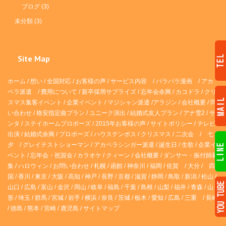
ブログ
(3)
未分類
(3)
Site Map
ホーム
/
想い
/
全国対応
/
お客様の声
/
サービス内容
/
パラパラ漫画
/
アカ
ペラ派遣 /
費用について
/
新卒採用サプライズ
/
忘年会余興
/
カコドラ
/
クリ
スマス集客イベント
/
企業イベント
/
マジシャン派遣
/
アラジン
/
会社概要
/
問
い合わせ
/
格安指定曲プラン
/
ユニーク演出
/
結婚式友人プラン
/
アナ雪2
/
サ
ンタ
/
ステイホームプロポーズ
/
2015年お客様の声
/
サイトポリシー
/
テレビ
出演
/
結婚式余興
/
プロポーズ
/
ハウステンボス
/
クリスマス
/
二次会
/
七
夕
/
グレイテストショーマン
/
アカペラシンガー派遣
/
誕生日
/
生歌
/
企業イ
ベント
/
忘年会・祝賀会
/
カラオケ
/
クィーン
/
会社概要
/
ダンサー・振付師募
集
/
ハロウィン
/
お問い合わせ
/
札幌
/
函館
/
神奈川
/
福岡
/
佐賀
/
大分
/
四
国
/
香川
/
東京
/
大阪
/
高知
/
神戸
/
長野
/
京都
/
滋賀
/
静岡
/
鳥取
/
新潟
/
松山
/
山口
/
広島
/
富山
/
金沢
/
岡山
/
岐阜
/
福島
/
千葉
/
島根
/
山梨
/
福井
/
青森
/
山
形
/
埼玉
/
群馬
/
宮城
/
岩手
/
横浜
/
奈良
/
茨城
/
栃木
/
愛知
/
広島
/
三重
/
長崎
/
徳島
/
熊本
/
宮崎
/
鹿児島
/
サイトマップ