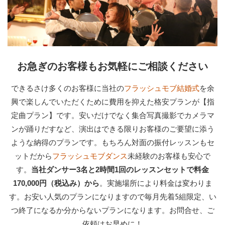
お急ぎのお客様もお気軽にご相談ください
できるさけ多くのお客様に当社の
を余
フラッシュモブ結婚式
興で楽しんでいただくために費用を抑えた格安プランが【指
定曲プラン】です。安いだけでなく集合写真撮影でカメラマ
ンが踊りだすなど、演出はできる限りお客様のご要望に添う
ような納得のプランです。もちろん対面の振付レッスンもセ
ットだから
未経験のお客様も安心で
フラッシュモブダンス
す。
当社ダンサー3名と2時間1回のレッスンセットで料金
。実施場所により料金は変わりま
170,000円（税込み）から
す。お安い人気のプランになりますので毎月先着5組限定、い
つ終了になるか分からないプランになります。お問合せ、ご
依頼はお早めに！