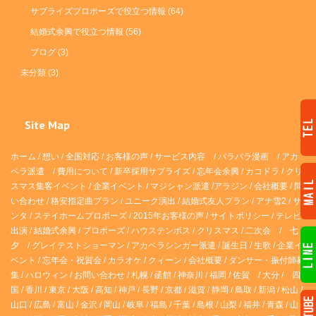
サプライズプロポーズで役立つ情報
(64)
結婚式余興で役立つ情報
(56)
ブログ
(3)
未分類
(3)
Site Map
ホーム
/
想い
/
全国対応
/
お客様の声
/
サービス内容
/
パラパラ漫画
/
アカ
ペラ派遣 /
費用について
/
新卒採用サプライズ
/
忘年会余興
/
カコドラ
/
クリ
スマス集客イベント
/
企業イベント
/
マジシャン派遣
/
アラジン
/
会社概要
/
問
い合わせ
/
格安指定曲プラン
/
ユニーク演出
/
結婚式友人プラン
/
アナ雪2
/
サ
ンタ
/
ステイホームプロポーズ
/
2015年お客様の声
/
サイトポリシー
/
テレビ
出演
/
結婚式余興
/
プロポーズ
/
ハウステンボス
/
クリスマス
/
二次会
/
七
夕
/
グレイテストショーマン
/
アカペラシンガー派遣
/
誕生日
/
生歌
/
企業イ
ベント
/
忘年会・祝賀会
/
カラオケ
/
クィーン
/
会社概要
/
ダンサー・振付師募
集
/
ハロウィン
/
お問い合わせ
/
札幌
/
函館
/
神奈川
/
福岡
/
佐賀
/
大分
/
四
国
/
香川
/
東京
/
大阪
/
高知
/
神戸
/
長野
/
京都
/
滋賀
/
静岡
/
鳥取
/
新潟
/
松山
/
山口
/
広島
/
富山
/
金沢
/
岡山
/
岐阜
/
福島
/
千葉
/
島根
/
山梨
/
福井
/
青森
/
山