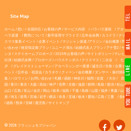
Site Map
ホーム
/
想い
/
全国対応
/
お客様の声
/
サービス内容
/
パラパラ漫画
/
アカ
ペラ派遣 /
費用について
/
新卒採用サプライズ
/
忘年会余興
/
カコドラ
/
クリ
スマス集客イベント
/
企業イベント
/
マジシャン派遣
/
アラジン
/
会社概要
/
問
い合わせ
/
格安指定曲プラン
/
ユニーク演出
/
結婚式友人プラン
/
アナ雪2
/
サ
ンタ
/
ステイホームプロポーズ
/
2015年お客様の声
/
サイトポリシー
/
テレビ
出演
/
結婚式余興
/
プロポーズ
/
ハウステンボス
/
クリスマス
/
二次会
/
七
夕
/
グレイテストショーマン
/
アカペラシンガー派遣
/
誕生日
/
生歌
/
企業イ
ベント
/
忘年会・祝賀会
/
カラオケ
/
クィーン
/
会社概要
/
ダンサー・振付師募
集
/
ハロウィン
/
お問い合わせ
/
札幌
/
函館
/
神奈川
/
福岡
/
佐賀
/
大分
/
四
国
/
香川
/
東京
/
大阪
/
高知
/
神戸
/
長野
/
京都
/
滋賀
/
静岡
/
鳥取
/
新潟
/
松山
/
山口
/
広島
/
富山
/
金沢
/
岡山
/
岐阜
/
福島
/
千葉
/
島根
/
山梨
/
福井
/
青森
/
山
形
/
埼玉
/
群馬
/
宮城
/
岩手
/
横浜
/
奈良
/
茨城
/
栃木
/
愛知
/
広島
/
三重
/
長崎
/
徳島
/
熊本
/
宮崎
/
鹿児島
/
サイトマップ
© 2026 フラッシュモブジャパン