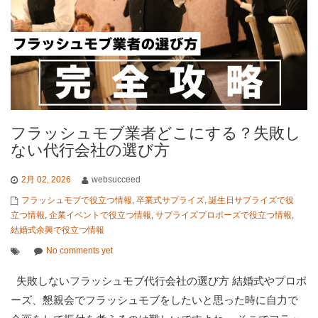
フラッシュモブ業者どこにする？失敗し
ない代行会社の選び方
2月 02, 2026
websucceed
フラッシュモブで役立つ情報
,
卒業式サプライズ
,
誕生日サプライズで役
立つ情報
,
企業イベントで役立つ情報
,
サプライズプロポーズで役立つ情報
,
結婚式余興で役立つ情報
No comments yet
失敗しないフラッシュモブ代行会社の選び方 結婚式やプロポ
ーズ、懇親会でフラッシュモブをしたいと思った時に自力で