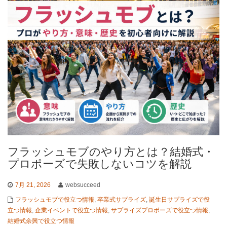
フラッシュモブのやり方とは？結婚式・
プロポーズで失敗しないコツを解説
7月 21, 2026
websucceed
フラッシュモブで役立つ情報
,
卒業式サプライズ
,
誕生日サプライズで役
立つ情報
,
企業イベントで役立つ情報
,
サプライズプロポーズで役立つ情報
,
結婚式余興で役立つ情報