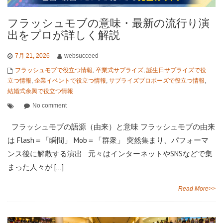
フラッシュモブの意味・最新の流行り演
出をプロが詳しく解説
7月 21, 2026
websucceed
フラッシュモブで役立つ情報
,
卒業式サプライズ
,
誕生日サプライズで役
立つ情報
,
企業イベントで役立つ情報
,
サプライズプロポーズで役立つ情報
,
結婚式余興で役立つ情報
No comment
フラッシュモブの語源（由来）と意味 フラッシュモブの由来
は Flash＝「瞬間」 Mob＝「群衆」 突然集まり、パフォーマ
ンス後に解散する演出 元々はインターネットやSNSなどで集
まった人々が […]
Read More>>