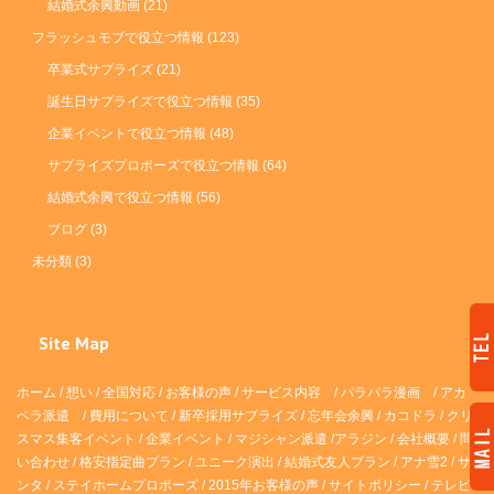
結婚式余興動画
(21)
フラッシュモブで役立つ情報
(123)
卒業式サプライズ
(21)
誕生日サプライズで役立つ情報
(35)
企業イベントで役立つ情報
(48)
サプライズプロポーズで役立つ情報
(64)
結婚式余興で役立つ情報
(56)
ブログ
(3)
未分類
(3)
Site Map
ホーム
/
想い
/
全国対応
/
お客様の声
/
サービス内容
/
パラパラ漫画
/
アカ
ペラ派遣 /
費用について
/
新卒採用サプライズ
/
忘年会余興
/
カコドラ
/
クリ
スマス集客イベント
/
企業イベント
/
マジシャン派遣
/
アラジン
/
会社概要
/
問
い合わせ
/
格安指定曲プラン
/
ユニーク演出
/
結婚式友人プラン
/
アナ雪2
/
サ
ンタ
/
ステイホームプロポーズ
/
2015年お客様の声
/
サイトポリシー
/
テレビ