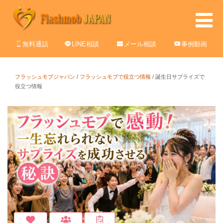
無料通話
LINE相談
メール相談
事例動画
フラッシュモブジャパン
/
フラッシュモブで役立つ情報
/
誕生日サプライズで
役立つ情報