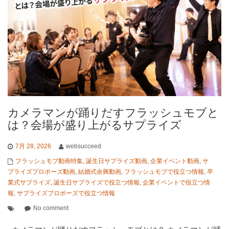
カメラマンが踊りだすフラッシュモブと
は？会場が盛り上がるサプライズ
7月 28, 2026
websucceed
フラッシュモブ動画特集
,
誕生日サプライズ動画
,
企業イベント動画
,
サ
プライズプロポーズ動画
,
結婚式余興動画
,
フラッシュモブで役立つ情報
,
卒
業式サプライズ
,
誕生日サプライズで役立つ情報
,
企業イベントで役立つ情
報
,
サプライズプロポーズで役立つ情報
No comment