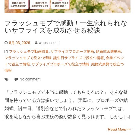
フラッシュモブで感動！一生忘れられな
いサプライズを成功させる秘訣
8月 03, 2026
websucceed
フラッシュモブ動画特集
,
サプライズプロポーズ動画
,
結婚式余興動画
,
フラッシュモブで役立つ情報
,
誕生日サプライズで役立つ情報
,
企業イベン
トで役立つ情報
,
サプライズプロポーズで役立つ情報
,
結婚式余興で役立つ
情報
No comment
「フラッシュモブで本当に感動してもらえるの？」 そんな疑
問を持っている方は多いでしょう。 実際に、プロポーズや結
婚式、誕生日、送別会などで行われたフラッシュモブでは、
涙を流しながら喜ぶ主役の姿が数多く見られます。 しかし […]
Read More>>