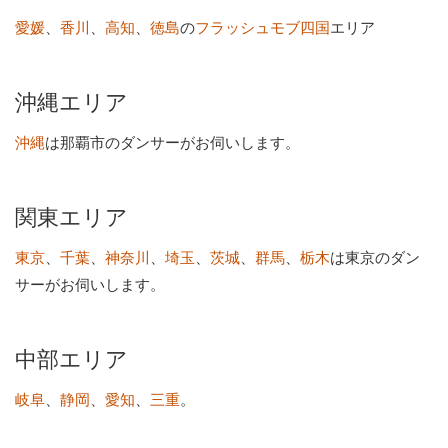
、
、
、
の
エリア
愛媛
香川
高知
徳島
フラッシュモブ四国
沖縄エリア
は那覇市のダンサーがお伺いします。
沖縄
関東エリア
、
、
、
、
、
、
は東京のダン
東京
千葉
神奈川
埼玉
茨城
群馬
栃木
サーがお伺いします。
中部エリア
、
、
、
。
岐阜
静岡
愛知
三重