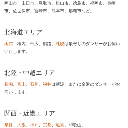
岡山市、山口市、鳥取市、松山市、徳島市、福岡市、長崎
市、佐世保市、宮崎市、熊本市、那覇市など。
北海道エリア
、稚内、帯広、釧路、
は最寄りのダンサーがお伺い
函館
札幌
いたします。
北陸・中越エリア
、
、
、
は新潟、または金沢のダンサーがお
新潟
富山
石川
福井
伺いします。
関西・近畿エリア
、
、
、
、
、和歌山。
奈良
大阪
神戸
京都
滋賀