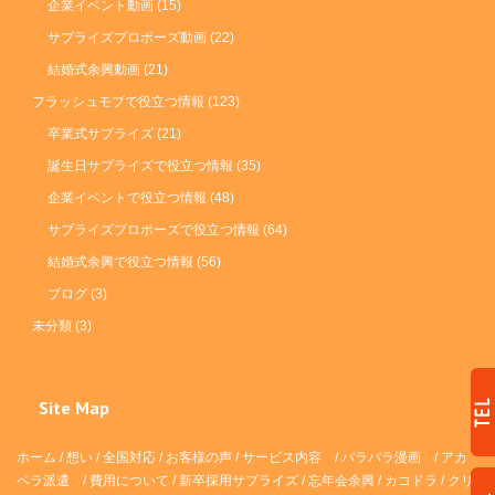
企業イベント動画
(15)
サプライズプロポーズ動画
(22)
結婚式余興動画
(21)
フラッシュモブで役立つ情報
(123)
卒業式サプライズ
(21)
誕生日サプライズで役立つ情報
(35)
企業イベントで役立つ情報
(48)
サプライズプロポーズで役立つ情報
(64)
結婚式余興で役立つ情報
(56)
ブログ
(3)
未分類
(3)
Site Map
ホーム
/
想い
/
全国対応
/
お客様の声
/
サービス内容
/
パラパラ漫画
/
アカ
ペラ派遣 /
費用について
/
新卒採用サプライズ
/
忘年会余興
/
カコドラ
/
クリ