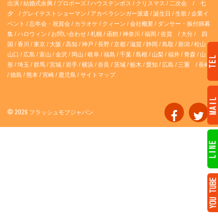
出演
/
結婚式余興
/
プロポーズ
/
ハウステンボス
/
クリスマス
/
二次会
/
七
夕
/
グレイテストショーマン
/
アカペラシンガー派遣
/
誕生日
/
生歌
/
企業イ
ベント
/
忘年会・祝賀会
/
カラオケ
/
クィーン
/
会社概要
/
ダンサー・振付師募
集
/
ハロウィン
/
お問い合わせ
/
札幌
/
函館
/
神奈川
/
福岡
/
佐賀
/
大分
/
四
国
/
香川
/
東京
/
大阪
/
高知
/
神戸
/
長野
/
京都
/
滋賀
/
静岡
/
鳥取
/
新潟
/
松山
/
山口
/
広島
/
富山
/
金沢
/
岡山
/
岐阜
/
福島
/
千葉
/
島根
/
山梨
/
福井
/
青森
/
山
形
/
埼玉
/
群馬
/
宮城
/
岩手
/
横浜
/
奈良
/
茨城
/
栃木
/
愛知
/
広島
/
三重
/
長崎
/
徳島
/
熊本
/
宮崎
/
鹿児島
/
サイトマップ
© 2026 フラッシュモブジャパン