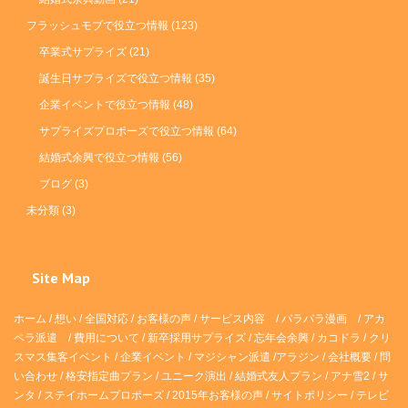
フラッシュモブで役立つ情報
(123)
卒業式サプライズ
(21)
誕生日サプライズで役立つ情報
(35)
企業イベントで役立つ情報
(48)
サプライズプロポーズで役立つ情報
(64)
結婚式余興で役立つ情報
(56)
ブログ
(3)
未分類
(3)
Site Map
ホーム
/
想い
/
全国対応
/
お客様の声
/
サービス内容
/
パラパラ漫画
/
アカ
ペラ派遣 /
費用について
/
新卒採用サプライズ
/
忘年会余興
/
カコドラ
/
クリ
スマス集客イベント
/
企業イベント
/
マジシャン派遣
/
アラジン
/
会社概要
/
問
い合わせ
/
格安指定曲プラン
/
ユニーク演出
/
結婚式友人プラン
/
アナ雪2
/
サ
ンタ
/
ステイホームプロポーズ
/
2015年お客様の声
/
サイトポリシー
/
テレビ