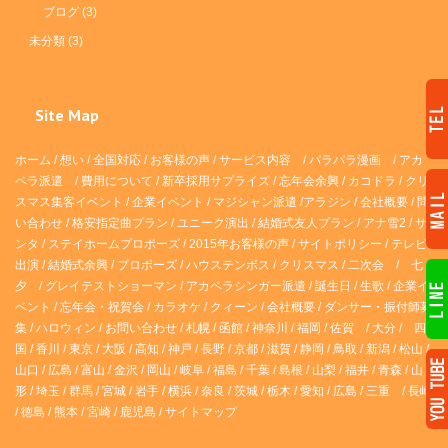
ブログ
(3)
未分類
(3)
Site Map
ホーム
/
想い
/
全国対応
/
お客様の声
/
サービス内容
/
パラパラ漫画
/
アカ
ペラ派遣 /
費用について
/
新卒採用サプライズ
/
忘年会余興
/
カコドラ
/
クリ
スマス集客イベント
/
企業イベント
/
マジシャン派遣
/
アラジン
/
会社概要
/
問
い合わせ
/
格安指定曲プラン
/
ユニーク演出
/
結婚式友人プラン
/
アナ雪2
/
サ
ンタ
/
ステイホームプロポーズ
/
2015年お客様の声
/
サイトポリシー
/
テレビ
出演
/
結婚式余興
/
プロポーズ
/
ハウステンボス
/
クリスマス
/
二次会
/
七
夕
/
グレイテストショーマン
/
アカペラシンガー派遣
/
誕生日
/
生歌
/
企業イ
ベント
/
忘年会・祝賀会
/
カラオケ
/
クィーン
/
会社概要
/
ダンサー・振付師募
集
/
ハロウィン
/
お問い合わせ
/
札幌
/
函館
/
神奈川
/
福岡
/
佐賀
/
大分
/
四
国
/
香川
/
東京
/
大阪
/
高知
/
神戸
/
長野
/
京都
/
滋賀
/
静岡
/
鳥取
/
新潟
/
松山
/
山口
/
広島
/
富山
/
金沢
/
岡山
/
岐阜
/
福島
/
千葉
/
島根
/
山梨
/
福井
/
青森
/
山
形
/
埼玉
/
群馬
/
宮城
/
岩手
/
横浜
/
奈良
/
茨城
/
栃木
/
愛知
/
広島
/
三重
/
長崎
/
徳島
/
熊本
/
宮崎
/
鹿児島
/
サイトマップ