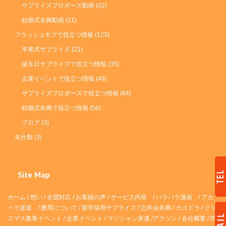
サプライズプロポーズ動画
(22)
結婚式余興動画
(21)
フラッシュモブで役立つ情報
(123)
卒業式サプライズ
(21)
誕生日サプライズで役立つ情報
(35)
企業イベントで役立つ情報
(48)
サプライズプロポーズで役立つ情報
(64)
結婚式余興で役立つ情報
(56)
ブログ
(3)
未分類
(3)
Site Map
ホーム
/
想い
/
全国対応
/
お客様の声
/
サービス内容
/
パラパラ漫画
/
アカ
ペラ派遣 /
費用について
/
新卒採用サプライズ
/
忘年会余興
/
カコドラ
/
クリ
スマス集客イベント
/
企業イベント
/
マジシャン派遣
/
アラジン
/
会社概要
/
問