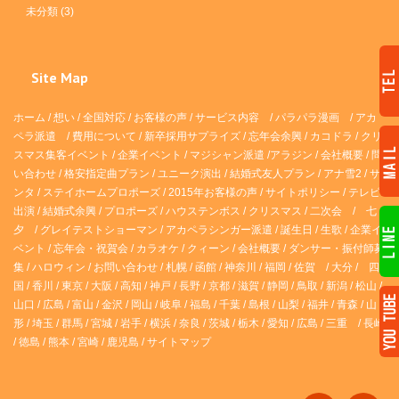
未分類
(3)
Site Map
ホーム
/
想い
/
全国対応
/
お客様の声
/
サービス内容
/
パラパラ漫画
/
アカ
ペラ派遣 /
費用について
/
新卒採用サプライズ
/
忘年会余興
/
カコドラ
/
クリ
スマス集客イベント
/
企業イベント
/
マジシャン派遣
/
アラジン
/
会社概要
/
問
い合わせ
/
格安指定曲プラン
/
ユニーク演出
/
結婚式友人プラン
/
アナ雪2
/
サ
ンタ
/
ステイホームプロポーズ
/
2015年お客様の声
/
サイトポリシー
/
テレビ
出演
/
結婚式余興
/
プロポーズ
/
ハウステンボス
/
クリスマス
/
二次会
/
七
夕
/
グレイテストショーマン
/
アカペラシンガー派遣
/
誕生日
/
生歌
/
企業イ
ベント
/
忘年会・祝賀会
/
カラオケ
/
クィーン
/
会社概要
/
ダンサー・振付師募
集
/
ハロウィン
/
お問い合わせ
/
札幌
/
函館
/
神奈川
/
福岡
/
佐賀
/
大分
/
四
国
/
香川
/
東京
/
大阪
/
高知
/
神戸
/
長野
/
京都
/
滋賀
/
静岡
/
鳥取
/
新潟
/
松山
/
山口
/
広島
/
富山
/
金沢
/
岡山
/
岐阜
/
福島
/
千葉
/
島根
/
山梨
/
福井
/
青森
/
山
形
/
埼玉
/
群馬
/
宮城
/
岩手
/
横浜
/
奈良
/
茨城
/
栃木
/
愛知
/
広島
/
三重
/
長崎
/
徳島
/
熊本
/
宮崎
/
鹿児島
/
サイトマップ