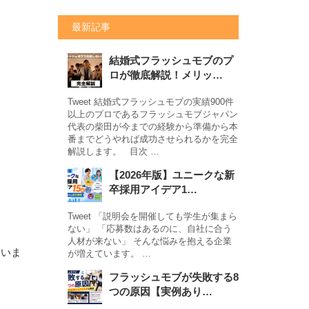
最新記事
結婚式フラッシュモブのプ
ロが徹底解説！メリッ…
Tweet 結婚式フラッシュモブの実績900件
以上のプロであるフラッシュモブジャパン
代表の柴田が今までの経験から準備から本
番までどうやれば成功させられるかを完全
解説します。 目次 …
【2026年版】ユニークな新
卒採用アイデア1…
Tweet 「説明会を開催しても学生が集まら
ない」 「応募数はあるのに、自社に合う
人材が来ない」 そんな悩みを抱える企業
違いま
が増えています。 …
フラッシュモブが失敗する8
つの原因【実例あり…