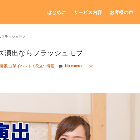
はじめに
サービス内容
お客様の声
らフラッシュモブ
ズ演出ならフラッシュモブ
情報
,
企業イベントで役立つ情報
No comments yet