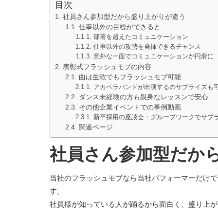
目次
社員さん参加型だから盛り上がりが違う
仕事以外の目標ができると
部署を超えたコミュニケーション
仕事以外の攻勢を発揮できるチャンス
意外な一面でコミュニケーションが円滑に
表彰式フラッシュモブの内容
曲は生歌でもフラッシュモブ可能
アカペラバンドが出演するのサプライズも
ダンス未経験の方も親身なレッスンで安心
その他企業イベントでの事例動画
新卒採用の座談会・グループワークでサプ
関連ページ
社員さん参加型だか
当社のフラッシュモブなら当社パフォーマーだけで
す。
社員様が知っている人が踊るから面白く、盛り上が