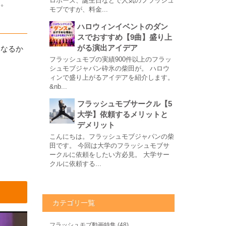
ロポーズ、誕生日などで人気のフラッシュ
す。
モブですが、料金...
ハロウィンイベントのダン
スでおすすめ【9曲】盛り上
がる演出アイデア
になるか
フラッシュモブの実績900件以上のフラッ
シュモブジャパン砕氷の柴田が。 ハロウ
ィンで盛り上がるアイデアを紹介します。
&nb...
フラッシュモブサークル【5
大学】依頼するメリットと
デメリット
こんにちは。フラッシュモブジャパンの柴
田です。 今回は大学のフラッシュモブサ
ークルに依頼をしたい方必見。 大学サー
クルに依頼する...
カテゴリ一覧
フラッシュモブ動画特集
(48)