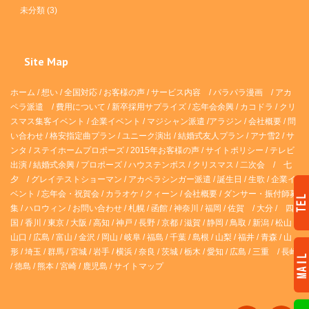
未分類
(3)
Site Map
ホーム
/
想い
/
全国対応
/
お客様の声
/
サービス内容
/
パラパラ漫画
/
アカ
ペラ派遣 /
費用について
/
新卒採用サプライズ
/
忘年会余興
/
カコドラ
/
クリ
スマス集客イベント
/
企業イベント
/
マジシャン派遣
/
アラジン
/
会社概要
/
問
い合わせ
/
格安指定曲プラン
/
ユニーク演出
/
結婚式友人プラン
/
アナ雪2
/
サ
ンタ
/
ステイホームプロポーズ
/
2015年お客様の声
/
サイトポリシー
/
テレビ
出演
/
結婚式余興
/
プロポーズ
/
ハウステンボス
/
クリスマス
/
二次会
/
七
夕
/
グレイテストショーマン
/
アカペラシンガー派遣
/
誕生日
/
生歌
/
企業イ
ベント
/
忘年会・祝賀会
/
カラオケ
/
クィーン
/
会社概要
/
ダンサー・振付師募
集
/
ハロウィン
/
お問い合わせ
/
札幌
/
函館
/
神奈川
/
福岡
/
佐賀
/
大分
/
四
国
/
香川
/
東京
/
大阪
/
高知
/
神戸
/
長野
/
京都
/
滋賀
/
静岡
/
鳥取
/
新潟
/
松山
/
山口
/
広島
/
富山
/
金沢
/
岡山
/
岐阜
/
福島
/
千葉
/
島根
/
山梨
/
福井
/
青森
/
山
形
/
埼玉
/
群馬
/
宮城
/
岩手
/
横浜
/
奈良
/
茨城
/
栃木
/
愛知
/
広島
/
三重
/
長崎
/
徳島
/
熊本
/
宮崎
/
鹿児島
/
サイトマップ