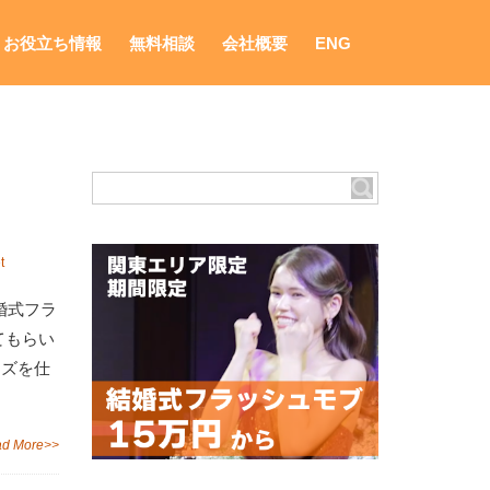
お役立ち情報
無料相談
会社概要
ENG
t
婚式フラ
てもらい
イズを仕
d More>>