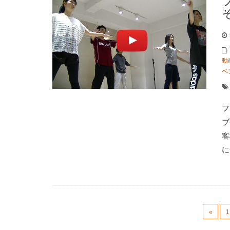
動
ベ
フ
ブ
客
に
«
1