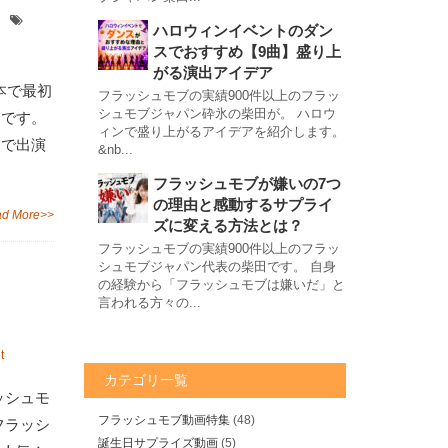
ハロウィンイベントのダン
スでおすすめ【9曲】盛り上
がる演出アイデア
本で最初
フラッシュモブの実績900件以上のフラッ
シュモブジャパン砕氷の柴田が。 ハロウ
田です。
ィンで盛り上がるアイデアを紹介します。
装で出演
&nb...
フラッシュモブが嫌いの7つ
の理由と感動するサプライ
d More>>
ズに変える方法とは？
フラッシュモブの実績900件以上のフラッ
シュモブジャパン代表の柴田です。 自身
の経験から「フラッシュモブは嫌いだ」と
言われる方々の...
t
カテゴリ一覧
ッシュモ
フラッシュモブ動画特集
(48)
フラッシ
誕生日サプライズ動画
(5)