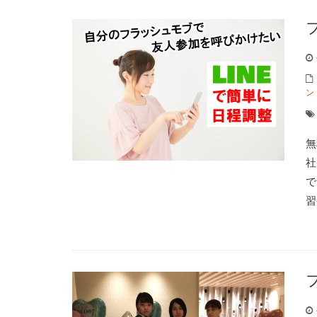
ン
無
社
で
習