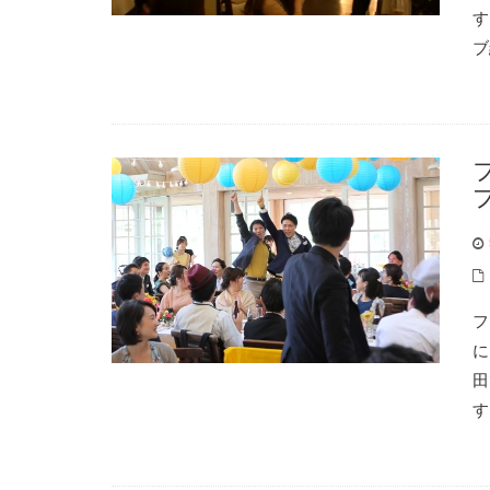
す
ブ
フ
に
田
す