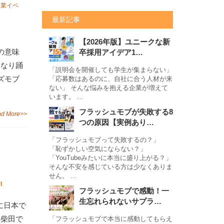
企業イベ
最新記事
【2026年版】ユニークな新
の意味
卒採用アイデア1…
きなり踊
「説明会を開催しても学生が集まらない」
ズモブ
「応募数はあるのに、自社に合う人材が来
ない」 そんな悩みを抱える企業が増えて
います。 …
フラッシュモブが失敗する8
d More>>
つの原因【実例あり…
「フラッシュモブって失敗するの？」
「恥ずかしい空気にならない？」
「YouTubeみたいに本当に盛り上がる？」
そんな不安を感じている方は少なくありま
せん。 …
t
フラッシュモブで感動！一
生忘れられないサプラ…
に日本で
の柴田で
「フラッシュモブで本当に感動してもらえ