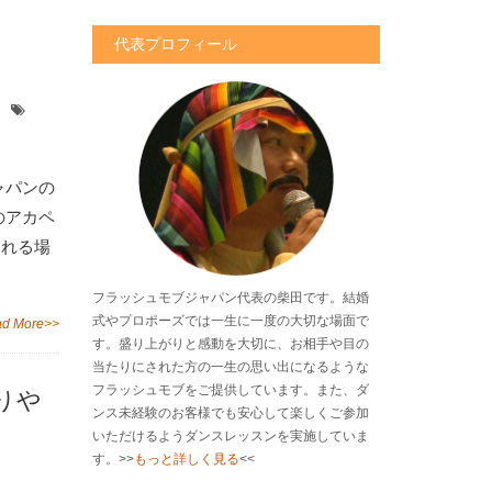
代表プロフィール
ャパンの
のアカペ
くれる場
フラッシュモブジャパン代表の柴田です。結婚
式やプロポーズでは一生に一度の大切な場面で
d More>>
す。盛り上がりと感動を大切に、お相手や目の
当たりにされた方の一生の思い出になるような
フラッシュモブをご提供しています。また、ダ
りや
ンス未経験のお客様でも安心して楽しくご参加
いただけるようダンスレッスンを実施していま
す。>>
もっと詳しく見る
<<