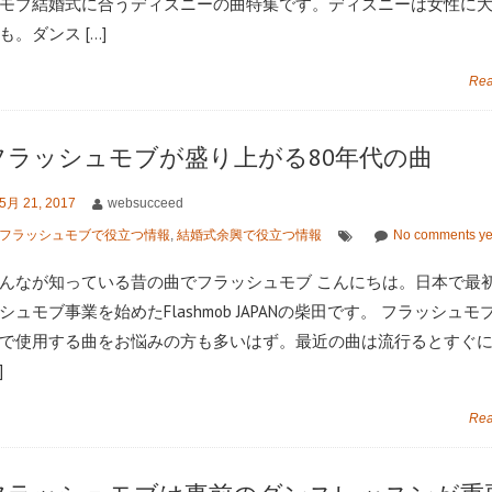
モブ結婚式に合うディズニーの曲特集です。ディズニーは女性に
も。ダンス […]
Rea
フラッシュモブが盛り上がる80年代の曲
5月 21, 2017
websucceed
フラッシュモブで役立つ情報
,
結婚式余興で役立つ情報
No comments ye
んなが知っている昔の曲でフラッシュモブ こんにちは。日本で最
シュモブ事業を始めたFlashmob JAPANの柴田です。 フラッシュ
で使用する曲をお悩みの方も多いはず。最近の曲は流行るとすぐ
]
Rea