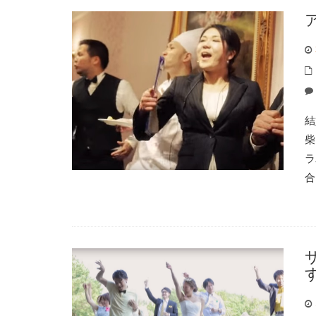
結
柴
ラ
合