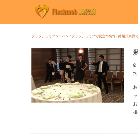
フラッシュモブジャパン
/
フラッシュモブで役立つ情報
/
結婚式余興
お
ッ
お
掛