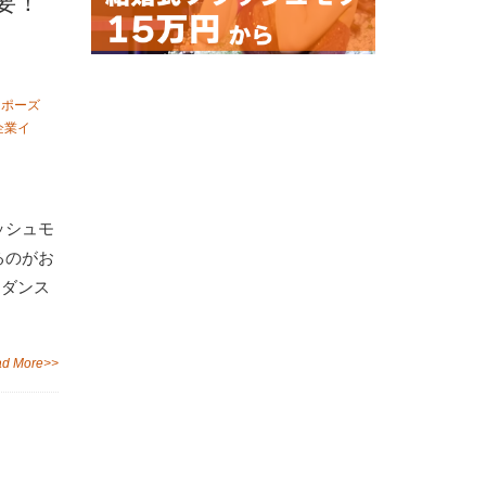
要！
ロポーズ
企業イ
ッシュモ
るのがお
てダンス
d More>>