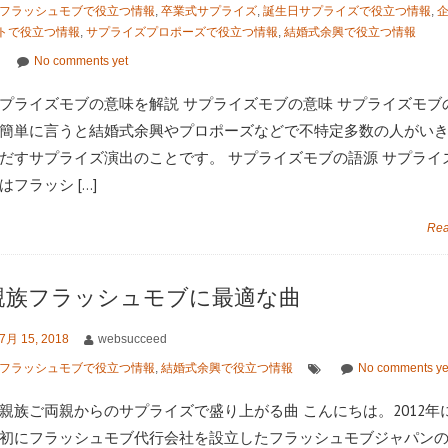
フラッシュモブで役立つ情報
,
卒業式サプライズ
,
誕生日サプライズで役立つ情報
,
トで役立つ情報
,
サプライズプロポーズで役立つ情報
,
結婚式余興で役立つ情報
No comments yet
プライズモブの意味を解説 サプライズモブの意味 サプライズモブ
簡単に言うと結婚式余興やプロポーズなどで不特定多数の人がい
だすサプライズ演出のことです。 サプライズモブの語源 サプライ
はフラッシ […]
Rea
親族フラッシュモブに最適な曲
7月 15, 2018
websucceed
フラッシュモブで役立つ情報
,
結婚式余興で役立つ情報
No comments ye
親族ご両親からのサプライズで盛り上がる曲 こんにちは。2012年
初にフラッシュモブ代行会社を設立したフラッシュモブジャパン