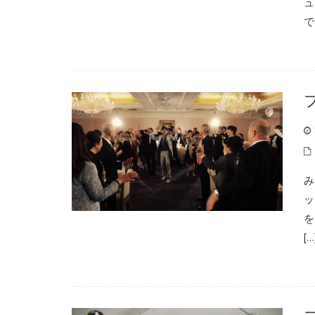
ュ
で
み
ッ
を
[…