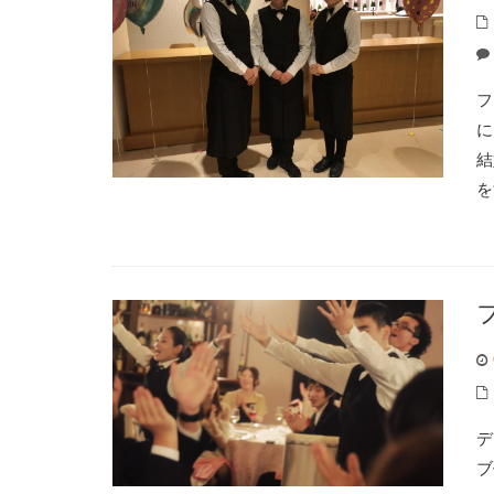
フ
に
結
を
デ
ブ