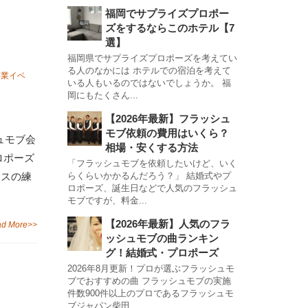
福岡でサプライズプロポー
ズをするならこのホテル【7
選】
福岡県でサプライズプロポーズを考えてい
る人のなかには ホテルでの宿泊を考えて
企業イベ
いる人もいるのではないでしょうか。 福
岡にもたくさん...
【2026年最新】フラッシュ
モブ依頼の費用はいくら？
ュモブ会
相場・安くする方法
ロポーズ
「フラッシュモブを依頼したいけど、いく
ンスの練
らくらいかかるんだろう？」 結婚式やプ
ロポーズ、誕生日などで人気のフラッシュ
モブですが、料金...
【2026年最新】人気のフラ
d More>>
ッシュモブの曲ランキン
グ！結婚式・プロポーズ
2026年8月更新！プロが選ぶフラッシュモ
ブでおすすめの曲 フラッシュモブの実施
件数900件以上のプロであるフラッシュモ
ブジャパン柴田...