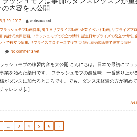
フラッシュモブは事前のダンスレッスンが重
その内容を大公開
5月 20, 2017
websucceed
フラッシュモブ動画特集
,
誕生日サプライズ動画
,
企業イベント動画
,
サプライズプ
画
,
結婚式余興動画
,
フラッシュモブで役立つ情報
,
誕生日サプライズで役立つ情報
,
ントで役立つ情報
,
サプライズプロポーズで役立つ情報
,
結婚式余興で役立つ情報
No comments yet
ラッシュモブの練習内容を大公開 こんにちは。日本で最初にフラ
事業を始めた柴田です。 フラッシュモブの醍醐味、一番盛り上が
様がダンスに加わるところです。でも、ダンス未経験の方が初め
チャレンジ […]
Rea
…
3
4
5
6
»