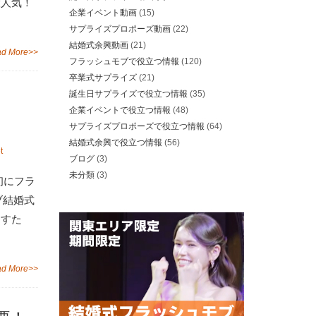
大人気！
企業イベント動画
(15)
サプライズプロポーズ動画
(22)
結婚式余興動画
(21)
d More>>
フラッシュモブで役立つ情報
(120)
卒業式サプライズ
(21)
誕生日サプライズで役立つ情報
(35)
企業イベントで役立つ情報
(48)
サプライズプロポーズで役立つ情報
(64)
結婚式余興で役立つ情報
(56)
t
ブログ
(3)
未分類
(3)
初にフラ
モブ結婚式
にすた
d More>>