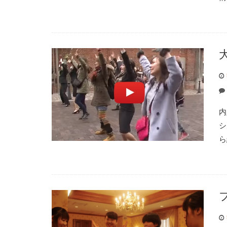
内
シ
ら