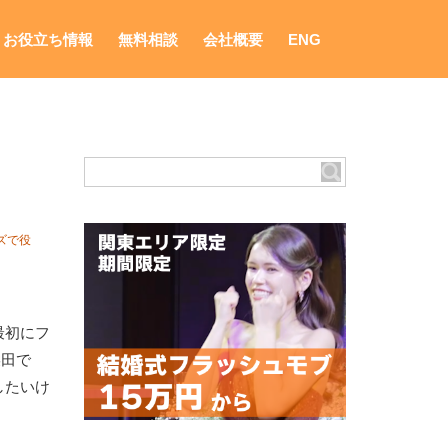
お役立ち情報
無料相談
会社概要
ENG
ズで役
最初にフ
柴田で
したいけ