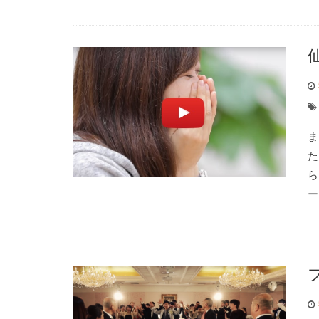
ま
た
ら
ー