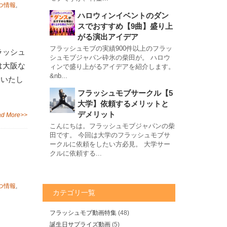
つ情報
,
ハロウィンイベントのダン
スでおすすめ【9曲】盛り上
がる演出アイデア
フラッシュモブの実績900件以上のフラッ
ラッシュ
シュモブジャパン砕氷の柴田が。 ハロウ
は大阪な
ィンで盛り上がるアイデアを紹介します。
&nb...
介いたし
フラッシュモブサークル【5
大学】依頼するメリットと
デメリット
d More>>
こんにちは。フラッシュモブジャパンの柴
田です。 今回は大学のフラッシュモブサ
ークルに依頼をしたい方必見。 大学サー
クルに依頼する...
つ情報
,
カテゴリ一覧
フラッシュモブ動画特集
(48)
誕生日サプライズ動画
(5)