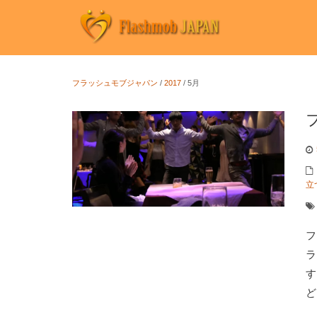
フラッシュモブジャパン
/
2017
/
5月
立
フ
ラ
す
ど