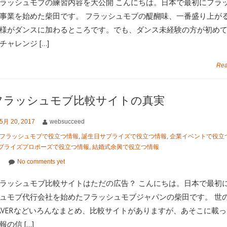
ラッシュモブの練習内容を大公開 こんにちは。日本で最初にフラ
事業を始めた柴田です。 フラッシュモブの醍醐味、一番盛り上が
様がダンスに加わるところです。でも、ダンス未経験の方が初め
チャレンジ […]
Rea
フラッシュモブ比較サイトの真実
5月 20, 2017
websucceed
フラッシュモブで役立つ情報
,
誕生日サプライズで役立つ情報
,
企業イベントで役立
プライズプロポーズで役立つ情報
,
結婚式余興で役立つ情報
No comments yet
ラッシュモブ比較サイトはただの広告？ こんにちは。日本で最初
ュモブ代行会社を始めたフラッシュモブジャパンの柴田です。 世
AVERなどいろんなまとめ、比較サイトがありますが、あそこに載
報の信 […]