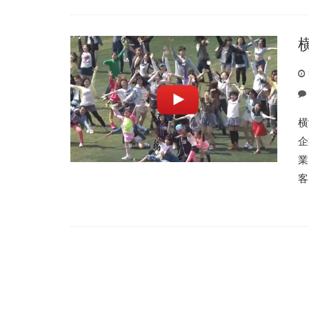
横
企
業
客 