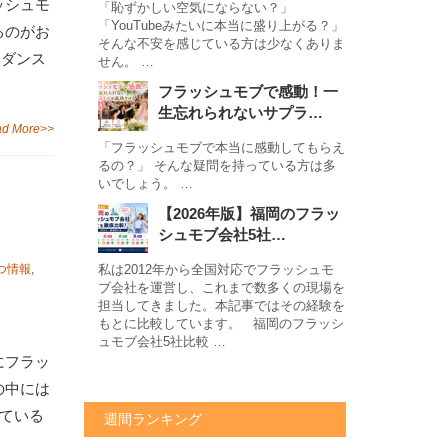
ッシュモ
「恥ずかしい空気にならない？」
「YouTubeみたいに本当に盛り上がる？」
るのがお
そんな不安を感じている方は少なくありま
てダンス
せん。 …
フラッシュモブで感動！一
生忘れられないサプラ…
d More>>
「フラッシュモブで本当に感動してもらえ
るの？」 そんな疑問を持っている方は多
いでしょう。 …
【2026年版】福岡のフラッ
シュモブ会社5社…
つ情報
,
私は2012年から全国対応でフラッシュモ
ブ会社を運営し、これまで数多くの現場を
担当してきました。本記事ではその経験を
もとに比較しています。 福岡のフラッシ
ュモブ会社5社比較 …
にフラッ
の中には
っている
週間ランキング