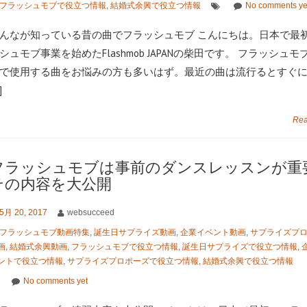
フラッシュモブで役立つ情報
,
結婚式余興で役立つ情報
No comments ye
んなが知っている昔の曲でフラッシュモブ こんにちは。日本で最
シュモブ事業を始めたFlashmob JAPANの柴田です。 フラッシュ
で使用する曲をお悩みの方も多いはず。最近の曲は流行るとすぐ
]
Rea
フラッシュモブは事前のダンスレッスンが重
その内容を大公開
5月 20, 2017
websucceed
フラッシュモブ動画特集
,
誕生日サプライズ動画
,
企業イベント動画
,
サプライズプ
画
,
結婚式余興動画
,
フラッシュモブで役立つ情報
,
誕生日サプライズで役立つ情報
,
ントで役立つ情報
,
サプライズプロポーズで役立つ情報
,
結婚式余興で役立つ情報
No comments yet