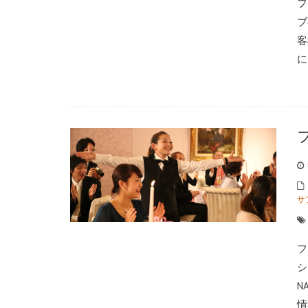
フ
ブ
客
に
サ
フ
シ
N
情