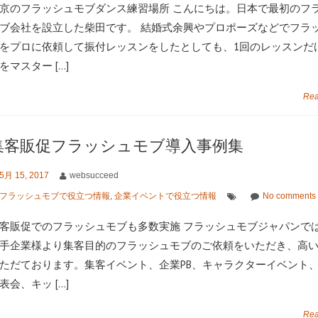
京のフラッシュモブダンス練習場所 こんにちは。日本で最初のフ
ブ会社を設立した柴田です。 結婚式余興やプロポーズなどでフラ
をプロに依頼して振付レッスンをしたとしても、1回のレッスンだ
をマスター […]
Rea
集客販促フラッシュモブ導入事例集
5月 15, 2017
websucceed
フラッシュモブで役立つ情報
,
企業イベントで役立つ情報
No comments 
客販促でのフラッシュモブも多数実施 フラッシュモブジャパンで
手企業様より集客目的のフラッシュモブのご依頼をいただき、高
ただております。集客イベント、企業PB、キャラクターイベント
表会、キッ […]
Rea