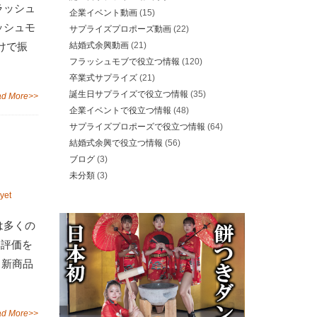
ラッシュ
企業イベント動画
(15)
ッシュモ
サプライズプロポーズ動画
(22)
けで振
結婚式余興動画
(21)
フラッシュモブで役立つ情報
(120)
卒業式サプライズ
(21)
誕生日サプライズで役立つ情報
(35)
d More>>
企業イベントで役立つ情報
(48)
サプライズプロポーズで役立つ情報
(64)
結婚式余興で役立つ情報
(56)
ブログ
(3)
未分類
(3)
yet
は多くの
い評価を
、新商品
d More>>