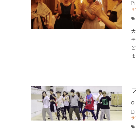
サ
大
モ
ど
ま
サ