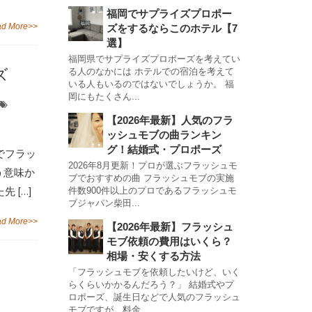
福岡でサプライズプロポー
d More>>
ズをするならこのホテル【7
選】
福岡県でサプライズプロポーズを考えてい
ズ
る人のなかには ホテルでの宿泊を考えて
いる人もいるのではないでしょうか。 福
岡にもたくさん...
【2026年最新】人気のフラ
ッシュモブの曲ランキン
グ！結婚式・プロポーズ
でフラッ
2026年8月更新！プロが選ぶフラッシュモ
う意味か
ブでおすすめの曲 フラッシュモブの実施
 […]
件数900件以上のプロであるフラッシュモ
ブジャパン柴田...
d More>>
【2026年最新】フラッシュ
モブ依頼の費用はいくら？
相場・安くする方法
「フラッシュモブを依頼したいけど、いく
らくらいかかるんだろう？」 結婚式やプ
ロポーズ、誕生日などで人気のフラッシュ
モブですが、料金...