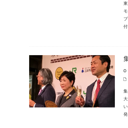
東
モ
ブ
付
集
大
い
発