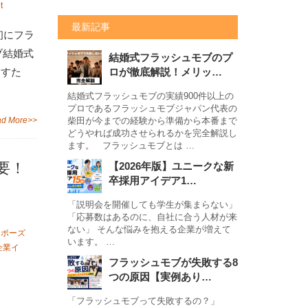
t
最新記事
初にフラ
モブ結婚式
結婚式フラッシュモブのプ
にすた
ロが徹底解説！メリッ…
結婚式フラッシュモブの実績900件以上の
プロであるフラッシュモブジャパン代表の
d More>>
柴田が今までの経験から準備から本番まで
どうやれば成功させられるかを完全解説し
ます。 フラッシュモブとは …
要！
【2026年版】ユニークな新
卒採用アイデア1…
「説明会を開催しても学生が集まらない」
「応募数はあるのに、自社に合う人材が来
ない」 そんな悩みを抱える企業が増えて
ロポーズ
います。 …
企業イ
フラッシュモブが失敗する8
つの原因【実例あり…
「フラッシュモブって失敗するの？」