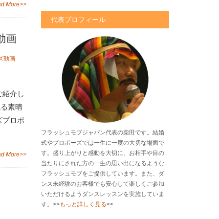
d More>>
代表プロフィール
動画
ズ動画
ご紹介し
残る素晴
ズプロポ
フラッシュモブジャパン代表の柴田です。結婚
式やプロポーズでは一生に一度の大切な場面で
す。盛り上がりと感動を大切に、お相手や目の
d More>>
当たりにされた方の一生の思い出になるような
フラッシュモブをご提供しています。また、ダ
ンス未経験のお客様でも安心して楽しくご参加
いただけるようダンスレッスンを実施していま
す。>>
もっと詳しく見る
<<