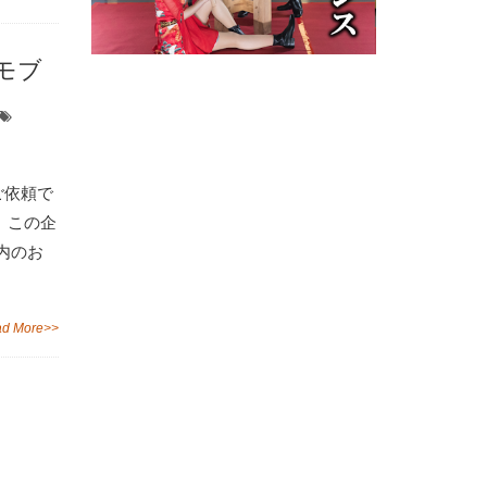
モブ
ご依頼で
 この企
内のお
d More>>