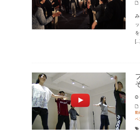
み
ッ
を
[…
動
ベ