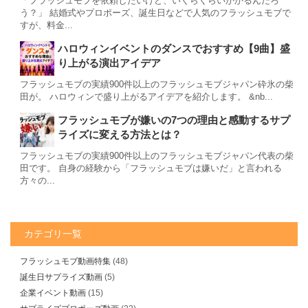
「フラッシュモブを依頼したいけど、いくらくらいかかるんだろ
う？」 結婚式やプロポーズ、誕生日などで人気のフラッシュモブで
すが、料金...
ハロウィンイベントのダンスでおすすめ【9曲】盛
り上がる演出アイデア
フラッシュモブの実績900件以上のフラッシュモブジャパン砕氷の柴
田が。 ハロウィンで盛り上がるアイデアを紹介します。 &nb...
フラッシュモブが嫌いの7つの理由と感動するサプ
ライズに変える方法とは？
フラッシュモブの実績900件以上のフラッシュモブジャパン代表の柴
田です。 自身の経験から「フラッシュモブは嫌いだ」と言われる
方々の...
カテゴリ一覧
フラッシュモブ動画特集
(48)
誕生日サプライズ動画
(5)
企業イベント動画
(15)