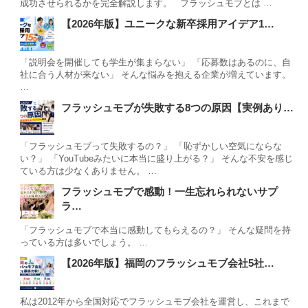
成功させられるかを完全解説します。 フラッシュモブとは …
【2026年版】ユニークな新卒採用アイデア1…
「説明会を開催しても学生が集まらない」 「応募数はあるのに、自
社に合う人材が来ない」 そんな悩みを抱える企業が増えています。
…
フラッシュモブが失敗する8つの原因【実例あり…
「フラッシュモブって失敗するの？」 「恥ずかしい空気にならな
い？」 「YouTubeみたいに本当に盛り上がる？」 そんな不安を感じ
ている方は少なくありません。 …
フラッシュモブで感動！一生忘れられないサプ
ラ…
「フラッシュモブで本当に感動してもらえるの？」 そんな疑問を持
っている方は多いでしょう。 …
【2026年版】福岡のフラッシュモブ会社5社…
私は2012年から全国対応でフラッシュモブ会社を運営し、これまで