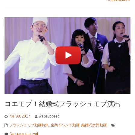
Read More>>
コエモブ！結婚式フラッシュモブ演出
7月 08, 2017
websucceed
フラッシュモブ動画特集
,
企業イベント動画
,
結婚式余興動画
No comments yet