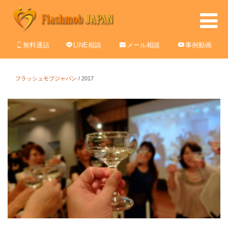
無料通話
LINE相談
メール相談
事例動画
フラッシュモブジャパン
/
2017