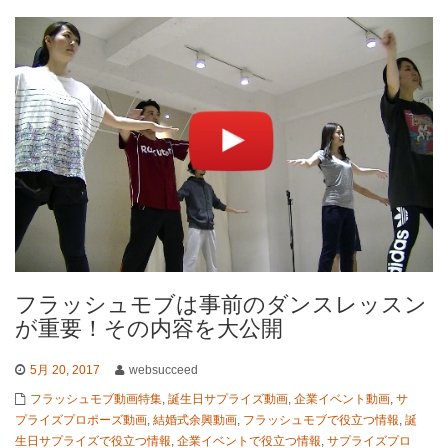
フラッシュモブは事前のダンスレッスン
が重要！その内容を大公開
5月 20, 2017
websucceed
フラッシュモブ動画特集
,
誕生日サプライズ動画
,
企業イベント動画
,
サ
プライズプロポーズ動画
,
結婚式余興動画
,
フラッシュモブで役立つ情報
,
誕
生日サプライズで役立つ情報
,
企業イベントで役立つ情報
,
サプライズプロ